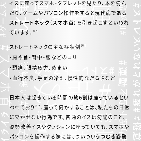
イスに座ってスマホ・タブレットを見たり、本を読ん
だり、ゲームやパソコン操作をすると
現代病である
ストレートネック
（
スマホ首
）を引き起こすといわれ
※1
ています。
※1
ストレートネックの主な症状例
・肩や首・背中・腰などのコリ
・頭痛、眼精疲労、めまい
・血行不良、手足の冷え、慢性的なだるさなど
日本人は起きている時間の
約6割は座っている
とい
※2
われており
、
座って何かすることは、私たちの日常
に欠かせない行為です。
普通のイスは勿論のこと、
姿勢改善イスやクッションに座っていても、
スマホや
パソコンを操作する際には、ついつい
うつむき姿勢